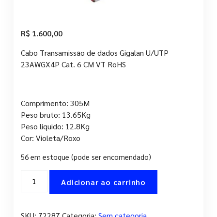
R$
1.600,00
Cabo Transamissão de dados Gigalan U/UTP
23AWGX4P Cat. 6 CM VT RoHS
Comprimento: 305M
Peso bruto: 13.65Kg
Peso liquido: 12.8Kg
Cor: Violeta/Roxo
56 em estoque (pode ser encomendado)
Caixa
Adicionar ao carrinho
de
cabo
CAT6
SKU:
72287
Categoria:
Sem categoria