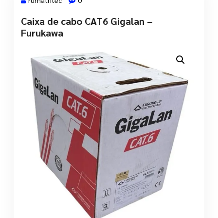
rumatritec
0
Caixa de cabo CAT6 Gigalan –
26 maio, 2022
Furukawa