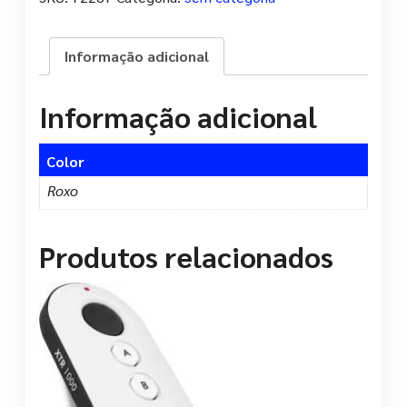
Gigalan
-
Furukawa
Informação adicional
quantidade
Informação adicional
Color
Roxo
Produtos relacionados