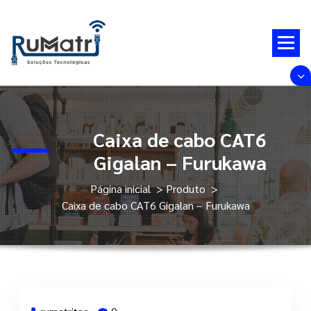
Pular
para
o
conteúdo
Nós somos a chave, nós somos a solução.
Caixa de cabo CAT6
Gigalan – Furukawa
Página inicial
>
Produto
>
Caixa de cabo CAT6 Gigalan – Furukawa